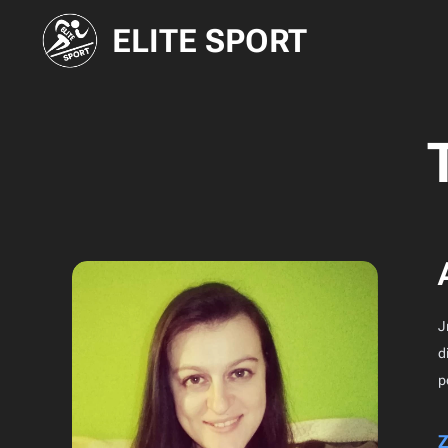
ELITE SPORT
J
d
p