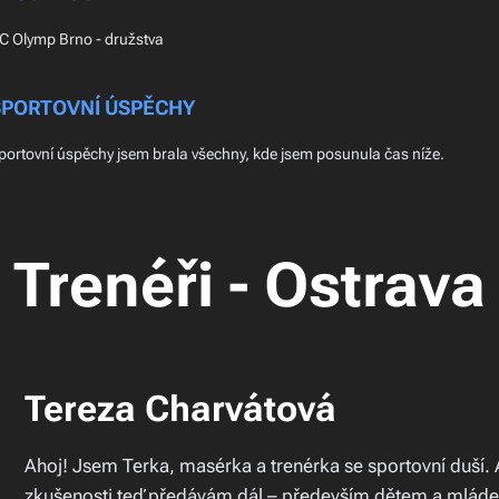
C Olymp Brno - družstva
SPORTOVNÍ ÚSPĚCHY
portovní úspěchy jsem brala všechny, kde jsem posunula čas níže.
Trenéři - Ostrava
Tereza Charvátová
Ahoj! Jsem Terka, masérka a trenérka se sportovní duší. Atl
zkušenosti teď předávám dál – především dětem a mládeži