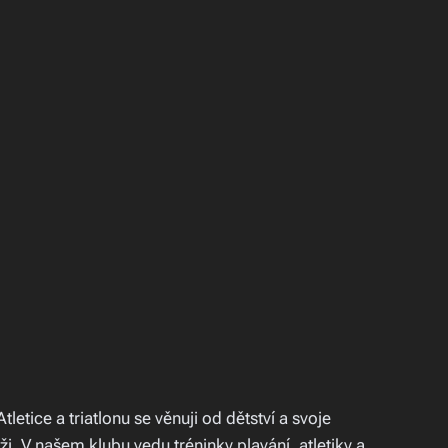
etice a triatlonu se věnuji od dětství a svoje
. V našem klubu vedu tréninky plavání, atletiky a