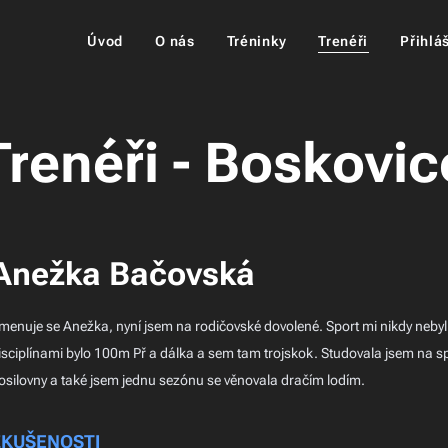
Úvod
O nás
Tréninky
Trenéři
Přihlá
Trenéři - Boskovic
Anežka Bačovská
menuje se Anežka, nyní jsem na rodičovské dovolené. Sport mi nikdy nebyl 
isciplínami bylo 100m Př a dálka a sem tam trojskok. Studovala jsem na 
osilovny a také jsem jednu sezónu se věnovala dračím lodím.
ZKUŠENOSTI