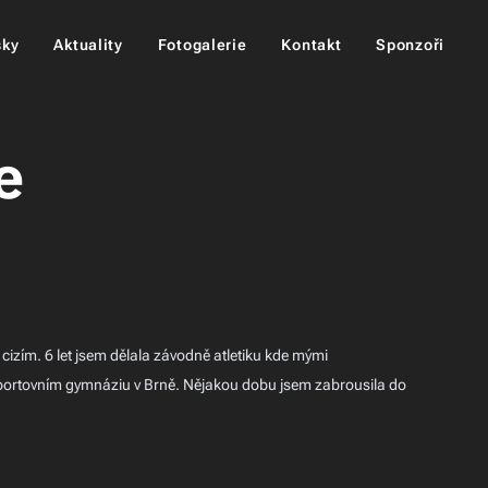
šky
Aktuality
Fotogalerie
Kontakt
Sponzoři
e
cizím. 6 let jsem dělala závodně atletiku kde mými
sportovním gymnáziu v Brně. Nějakou dobu jsem zabrousila do