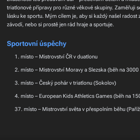
triatlonové přípravy pro různé věkové skupiny. Zaměřuji s
lásku ke sportu. Mým cílem je, aby si každý našel radost 
závodí, nebo si prostě jen rád hraje a sportuje.
Sportovní úspěchy
🏆 1. místo – Mistrovství ČR v duatlonu
🥈 2. místo – Mistrovství Moravy a Slezska (běh na 3000
🥉 3. místo – Český pohár v triatlonu (Sokolov)
🏅 4. místo – European Kids Athletics Games (běh na 1
🌍 37. místo – Mistrovství světa v přespolním běhu (Paříž